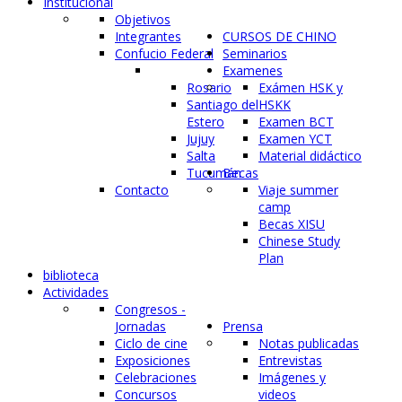
Institucional
Objetivos
Integrantes
CURSOS DE CHINO
Confucio Federal
Seminarios
Examenes
Rosario
Exámen HSK y
Santiago del
HSKK
Estero
Examen BCT
Jujuy
Examen YCT
Salta
Material didáctico
Tucumán
Becas
Contacto
Viaje summer
camp
Becas XISU
Chinese Study
Plan
biblioteca
Actividades
Congresos -
Jornadas
Prensa
Ciclo de cine
Notas publicadas
Exposiciones
Entrevistas
Celebraciones
Imágenes y
Concursos
videos