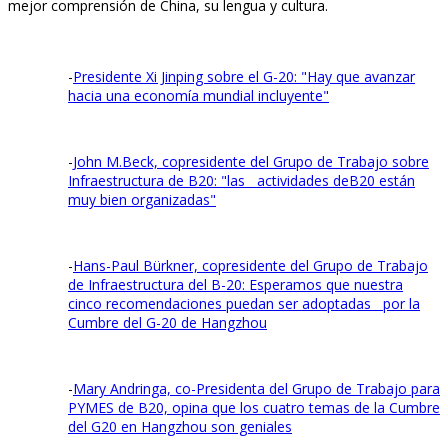
mejor comprensión de China, su lengua y cultura.
-
Presidente Xi Jinping sobre el G-20: "Hay que avanzar
hacia una economía mundial incluyente"
-
John M.Beck, copresidente del Grupo de Trabajo sobre
Infraestructura de B20: "las actividades deB20 están
muy bien organizadas"
-
Hans-Paul Bürkner, copresidente del Grupo de Trabajo
de Infraestructura del B-20: Esperamos que nuestra
cinco recomendaciones puedan ser adoptadas por la
Cumbre del G-20 de Hangzhou
-
Mary Andringa, co-Presidenta del Grupo de Trabajo para
PYMES de B20, opina que los cuatro temas de la Cumbre
del G20 en Hangzhou son geniales