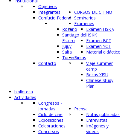
Institucional
Objetivos
Integrantes
CURSOS DE CHINO
Confucio Federal
Seminarios
Examenes
Rosario
Exámen HSK y
Santiago del
HSKK
Estero
Examen BCT
Jujuy
Examen YCT
Salta
Material didáctico
Tucumán
Becas
Contacto
Viaje summer
camp
Becas XISU
Chinese Study
Plan
biblioteca
Actividades
Congresos -
Jornadas
Prensa
Ciclo de cine
Notas publicadas
Exposiciones
Entrevistas
Celebraciones
Imágenes y
Concursos
videos