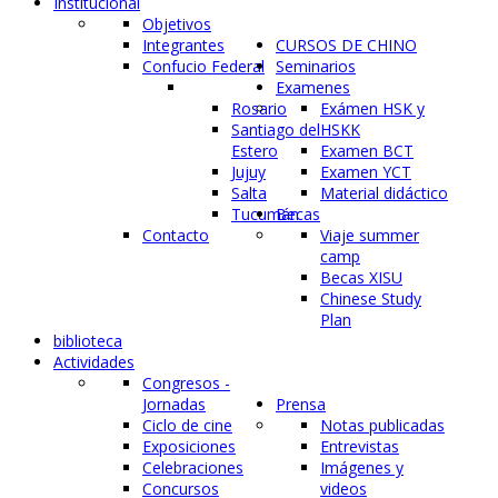
Institucional
Objetivos
Integrantes
CURSOS DE CHINO
Confucio Federal
Seminarios
Examenes
Rosario
Exámen HSK y
Santiago del
HSKK
Estero
Examen BCT
Jujuy
Examen YCT
Salta
Material didáctico
Tucumán
Becas
Contacto
Viaje summer
camp
Becas XISU
Chinese Study
Plan
biblioteca
Actividades
Congresos -
Jornadas
Prensa
Ciclo de cine
Notas publicadas
Exposiciones
Entrevistas
Celebraciones
Imágenes y
Concursos
videos