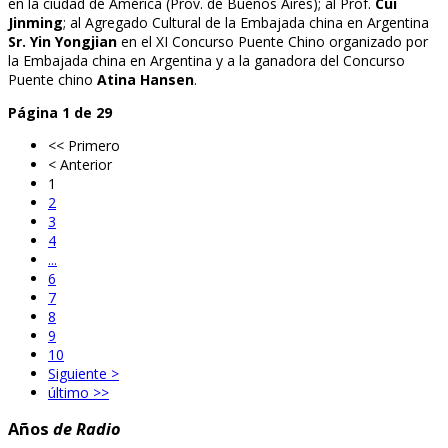
en la ciudad de América (Prov. de Buenos Aires); al Prof.
Cui
Jinming
; al Agregado Cultural de la Embajada china en Argentina
Sr. Yin Yongjian
en el XI Concurso Puente Chino organizado por
la Embajada china en Argentina y a la ganadora del Concurso
Puente chino
Atina Hansen
.
Página 1 de 29
<< Primero
< Anterior
1
2
3
4
...
6
7
8
9
10
Siguiente >
último >>
Años
de Radio