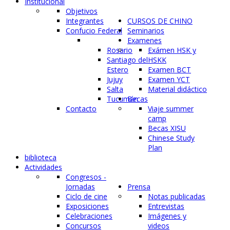
Institucional
Objetivos
Integrantes
CURSOS DE CHINO
Confucio Federal
Seminarios
Examenes
Rosario
Exámen HSK y
Santiago del
HSKK
Estero
Examen BCT
Jujuy
Examen YCT
Salta
Material didáctico
Tucumán
Becas
Contacto
Viaje summer
camp
Becas XISU
Chinese Study
Plan
biblioteca
Actividades
Congresos -
Jornadas
Prensa
Ciclo de cine
Notas publicadas
Exposiciones
Entrevistas
Celebraciones
Imágenes y
Concursos
videos