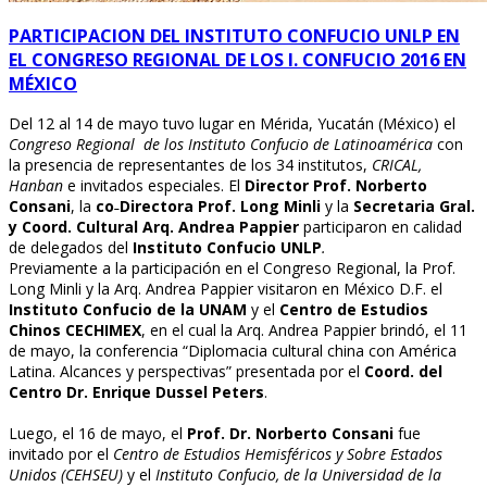
PARTICIPACION DEL INSTITUTO CONFUCIO UNLP EN
EL CONGRESO REGIONAL DE LOS I. CONFUCIO 2016 EN
MÉXICO
Del 12 al 14 de mayo tuvo lugar en Mérida, Yucatán (México) el
Congreso Regional de los Instituto Confucio de Latinoamérica
con
la presencia de representantes de los 34 institutos,
CRICAL,
Hanban
e invitados especiales. El
Director Prof. Norberto
Consani
, la
co˗Directora Prof. Long Minli
y la
Secretaria Gral.
y Coord. Cultural Arq. Andrea Pappier
participaron en calidad
de delegados del
Instituto Confucio UNLP
.
Previamente a la participación en el Congreso Regional, la Prof.
Long Minli y la Arq. Andrea Pappier visitaron en México D.F. el
Instituto Confucio de la UNAM
y el
Centro de Estudios
Chinos CECHIMEX
, en el cual la Arq. Andrea Pappier brindó, el 11
de mayo, la conferencia “Diplomacia cultural china con América
Latina. Alcances y perspectivas” presentada por el
Coord. del
Centro Dr. Enrique Dussel Peters
.
Luego, el 16 de mayo, el
Prof. Dr. Norberto Consani
fue
invitado por el
Centro de Estudios Hemisféricos y Sobre Estados
Unidos (CEHSEU)
y el
Instituto Confucio, de la Universidad de la