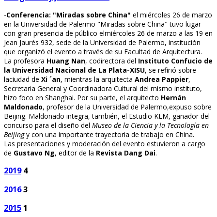
-
Conferencia: "Miradas sobre China"
el miércoles 26 de marzo
en la Universidad de Palermo "Miradas sobre China" tuvo lugar
con gran presencia de público elmiércoles 26 de marzo a las 19 en
Jean Jaurés 932, sede de la Universidad de Palermo, institución
que organizó el evento a través de su Facultad de Arquitectura.
La profesora
Huang Nan
, codirectora del
Instituto Confucio de
la Universidad Nacional de La Plata-XISU
, se refirió sobre
laciudad de
Xi ´an
, mientras la arquitecta
Andrea Pappier
,
Secretaria General y Coordinadora Cultural del mismo instituto,
hizo foco en Shanghai. Por su parte, el arquitecto
Hernán
Maldonado
, profesor de la Universidad de Palermo,expuso sobre
Beijing. Maldonado integra, también, el Estudio KLM, ganador del
concurso para el diseño del
Museo de la Ciencia y la Tecnología en
Beijing
y con una importante trayectoria de trabajo en China.
Las presentaciones y moderación del evento estuvieron a cargo
de
Gustavo Ng
, editor de la
Revista Dang Dai
.
2019
4
2016
3
2015
1