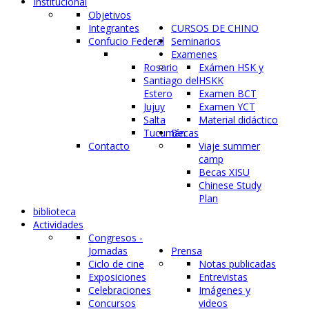
Institucional
Objetivos
Integrantes
CURSOS DE CHINO
Confucio Federal
Seminarios
Examenes
Rosario
Exámen HSK y
Santiago del
HSKK
Estero
Examen BCT
Jujuy
Examen YCT
Salta
Material didáctico
Tucumán
Becas
Contacto
Viaje summer
camp
Becas XISU
Chinese Study
Plan
biblioteca
Actividades
Congresos -
Jornadas
Prensa
Ciclo de cine
Notas publicadas
Exposiciones
Entrevistas
Celebraciones
Imágenes y
Concursos
videos