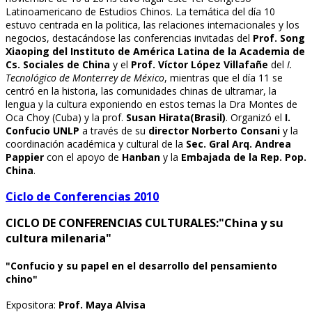
Latinoamericano de Estudios Chinos. La temática del día 10
estuvo centrada en la politica, las relaciones internacionales y los
negocios, destacándose las conferencias invitadas del
Prof. Song
Xiaoping del Instituto de América Latina de la Academia de
Cs. Sociales de China
y el
Prof. Víctor López Villafañe
del
I.
Tecnológico de Monterrey de México
, mientras que el día 11 se
centró en la historia, las comunidades chinas de ultramar, la
lengua y la cultura exponiendo en estos temas la Dra Montes de
Oca Choy (Cuba) y la prof.
Susan Hirata(Brasil)
. Organizó el
I.
Confucio UNLP
a través de su
director Norberto Consani
y la
coordinación académica y cultural de la
Sec. Gral Arq. Andrea
Pappier
con el apoyo de
Hanban
y la
Embajada de la Rep. Pop.
China
.
Ciclo de Conferencias 2010
CICLO DE CONFERENCIAS CULTURALES:
"China y su
cultura milenaria"
"Confucio y su papel en el desarrollo del pensamiento
chino"
Expositora:
Prof. Maya Alvisa