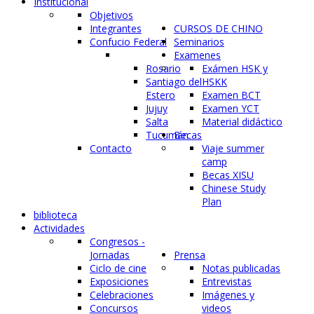
Institucional
Objetivos
Integrantes
CURSOS DE CHINO
Confucio Federal
Seminarios
Examenes
Rosario
Exámen HSK y
Santiago del
HSKK
Estero
Examen BCT
Jujuy
Examen YCT
Salta
Material didáctico
Tucumán
Becas
Contacto
Viaje summer
camp
Becas XISU
Chinese Study
Plan
biblioteca
Actividades
Congresos -
Jornadas
Prensa
Ciclo de cine
Notas publicadas
Exposiciones
Entrevistas
Celebraciones
Imágenes y
Concursos
videos