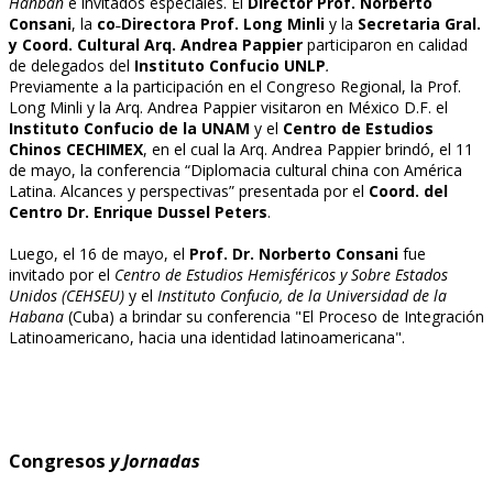
Hanban
e invitados especiales. El
Director Prof. Norberto
Consani
, la
co˗Directora Prof. Long Minli
y la
Secretaria Gral.
y Coord. Cultural Arq. Andrea Pappier
participaron en calidad
de delegados del
Instituto Confucio UNLP
.
Previamente a la participación en el Congreso Regional, la Prof.
Long Minli y la Arq. Andrea Pappier visitaron en México D.F. el
Instituto Confucio de la UNAM
y el
Centro de Estudios
Chinos CECHIMEX
, en el cual la Arq. Andrea Pappier brindó, el 11
de mayo, la conferencia “Diplomacia cultural china con América
Latina. Alcances y perspectivas” presentada por el
Coord. del
Centro Dr. Enrique Dussel Peters
.
Luego, el 16 de mayo, el
Prof. Dr. Norberto Consani
fue
invitado por el
Centro de Estudios Hemisféricos y Sobre Estados
Unidos (CEHSEU)
y el
Instituto Confucio, de la Universidad de la
Habana
(Cuba) a brindar su conferencia "El Proceso de Integración
Latinoamericano, hacia una identidad latinoamericana".
Congresos
y Jornadas