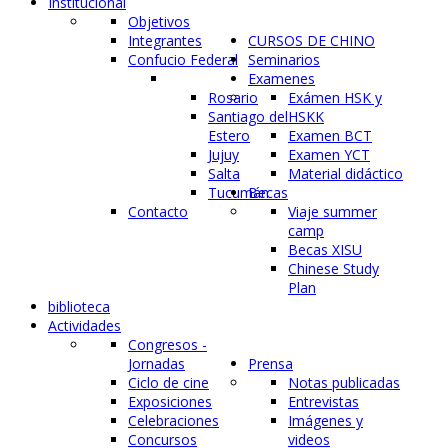
Institucional
Objetivos
Integrantes
CURSOS DE CHINO
Confucio Federal
Seminarios
Examenes
Rosario
Exámen HSK y
Santiago del
HSKK
Estero
Examen BCT
Jujuy
Examen YCT
Salta
Material didáctico
Tucumán
Becas
Contacto
Viaje summer
camp
Becas XISU
Chinese Study
Plan
biblioteca
Actividades
Congresos -
Jornadas
Prensa
Ciclo de cine
Notas publicadas
Exposiciones
Entrevistas
Celebraciones
Imágenes y
Concursos
videos