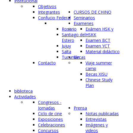
Institucional
Objetivos
Integrantes
CURSOS DE CHINO
Confucio Federal
Seminarios
Examenes
Rosario
Exámen HSK y
Santiago del
HSKK
Estero
Examen BCT
Jujuy
Examen YCT
Salta
Material didáctico
Tucumán
Becas
Contacto
Viaje summer
camp
Becas XISU
Chinese Study
Plan
biblioteca
Actividades
Congresos -
Jornadas
Prensa
Ciclo de cine
Notas publicadas
Exposiciones
Entrevistas
Celebraciones
Imágenes y
Concursos
videos