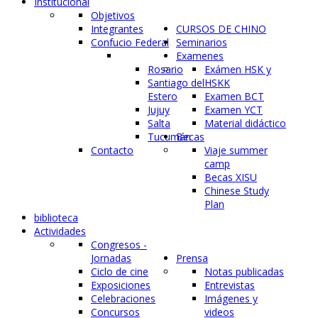
Institucional
Objetivos
Integrantes
CURSOS DE CHINO
Confucio Federal
Seminarios
Examenes
Rosario
Exámen HSK y
Santiago del
HSKK
Estero
Examen BCT
Jujuy
Examen YCT
Salta
Material didáctico
Tucumán
Becas
Contacto
Viaje summer
camp
Becas XISU
Chinese Study
Plan
biblioteca
Actividades
Congresos -
Jornadas
Prensa
Ciclo de cine
Notas publicadas
Exposiciones
Entrevistas
Celebraciones
Imágenes y
Concursos
videos