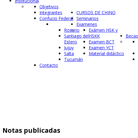
Institucional
Objetivos
Integrantes
CURSOS DE CHINO
Confucio Federal
Seminarios
Examenes
Rosario
Exámen HSK y
Santiago del
HSKK
Becas
Estero
Examen BCT
Jujuy
Examen YCT
Salta
Material didáctico
Tucumán
Contacto
Notas publicadas