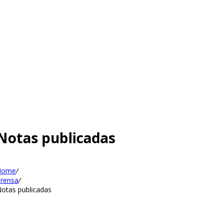
Notas publicadas
Home
/
rensa
/
otas publicadas