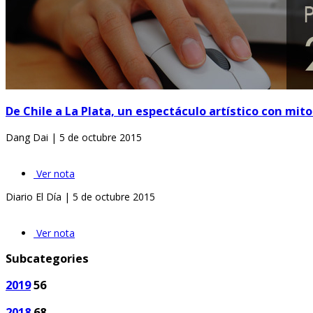
De Chile a La Plata, un espectáculo artístico con mit
Dang Dai | 5 de octubre 2015
Ver nota
Diario El Día | 5 de octubre 2015
Ver nota
Subcategories
2019
56
2018
68