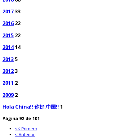
2017
33
2016
22
2015
22
2014
14
2013
5
2012
3
2011
2
2009
2
Hola China!! 你好,中国!!
1
Página 92 de 101
<< Primero
< Anterior