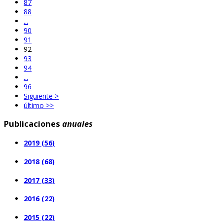
87
88
...
90
91
92
93
94
...
96
Siguiente >
último >>
Publicaciones
anuales
2019 (56)
2018 (68)
2017 (33)
2016 (22)
2015 (22)