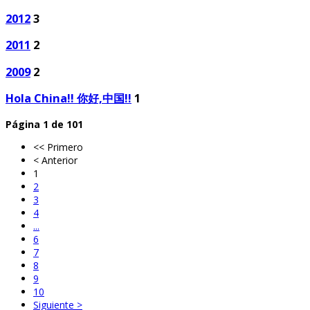
2012
3
2011
2
2009
2
Hola China!! 你好,中国!!
1
Página 1 de 101
<< Primero
< Anterior
1
2
3
4
...
6
7
8
9
10
Siguiente >