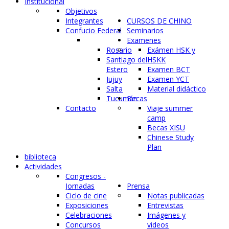
Institucional
Objetivos
Integrantes
CURSOS DE CHINO
Confucio Federal
Seminarios
Examenes
Rosario
Exámen HSK y
Santiago del
HSKK
Estero
Examen BCT
Jujuy
Examen YCT
Salta
Material didáctico
Tucumán
Becas
Contacto
Viaje summer
camp
Becas XISU
Chinese Study
Plan
biblioteca
Actividades
Congresos -
Jornadas
Prensa
Ciclo de cine
Notas publicadas
Exposiciones
Entrevistas
Celebraciones
Imágenes y
Concursos
videos