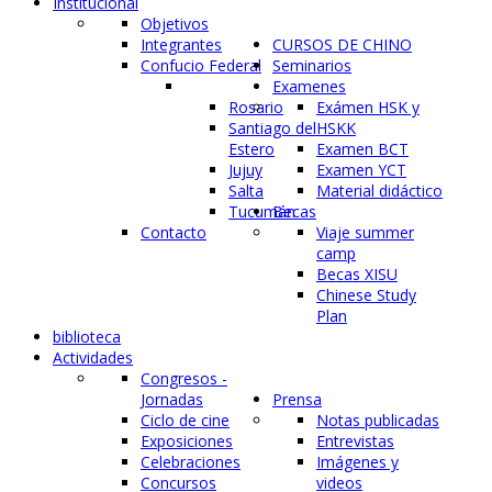
Institucional
Objetivos
Integrantes
CURSOS DE CHINO
Confucio Federal
Seminarios
Examenes
Rosario
Exámen HSK y
Santiago del
HSKK
Estero
Examen BCT
Jujuy
Examen YCT
Salta
Material didáctico
Tucumán
Becas
Contacto
Viaje summer
camp
Becas XISU
Chinese Study
Plan
biblioteca
Actividades
Congresos -
Jornadas
Prensa
Ciclo de cine
Notas publicadas
Exposiciones
Entrevistas
Celebraciones
Imágenes y
Concursos
videos