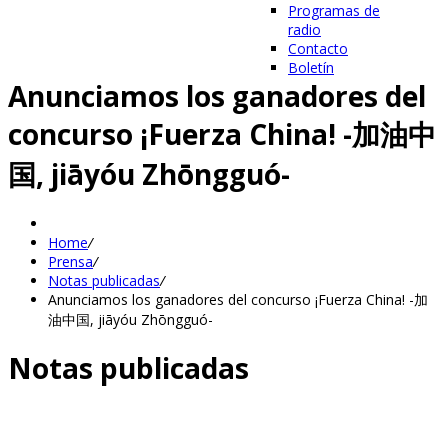
Programas de
radio
Contacto
Boletín
Anunciamos los ganadores del
concurso ¡Fuerza China! -加油中
国, jiāyóu Zhōngguó-
Home
/
Prensa
/
Notas publicadas
/
Anunciamos los ganadores del concurso ¡Fuerza China! -加
油中国, jiāyóu Zhōngguó-
Notas publicadas