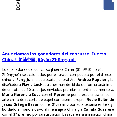
Anunciamos los ganadores del concurso ¡Fuerza
China! -加油中国, jiāyóu Zhōngguó-
Los ganadores del concurso ¡Fuerza China! (加油中国, jiāyóu
Zhōngguó) seleccionados por el jurado compuesto por el director
chino
Li Fang Jun
, la secretaria general Arq.
Andrea Pappier
y la
diseñadora
Flavia Luck,
quienes han decidido de forma unánime
de un total de 10 trabajos enviados premiar en orden de mérito a:
María Florencia Sosa
con el
1ºpremio
por la excelencia en su
arte chino de recorte de papel con diseño propio,
Rocío Belén de
Jesús Ortega Bazán
con el
2ºpremio
por su artesanía en tela y
bordado a mano alusivo al mensaje a China y a
Camila Guerrero
con el
3º premio
por su ilustración basada en la animación china