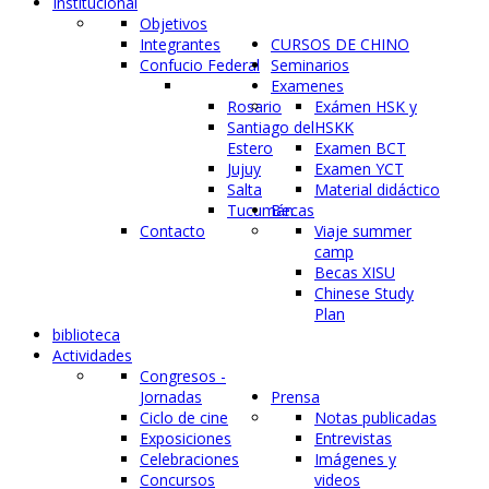
Institucional
Objetivos
Integrantes
CURSOS DE CHINO
Confucio Federal
Seminarios
Examenes
Rosario
Exámen HSK y
Santiago del
HSKK
Estero
Examen BCT
Jujuy
Examen YCT
Salta
Material didáctico
Tucumán
Becas
Contacto
Viaje summer
camp
Becas XISU
Chinese Study
Plan
biblioteca
Actividades
Congresos -
Jornadas
Prensa
Ciclo de cine
Notas publicadas
Exposiciones
Entrevistas
Celebraciones
Imágenes y
Concursos
videos