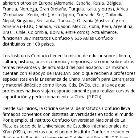
abrieron otros en Europa (Alemania, España, Rusia, Bélgica,
Francia, Noruega, Gran Bretaña, Turquía, Italia, y otros), África
(Zimbabwe, Kenia, etc.), Asia (Japón, Corea del Sur, Tailandia,
Nepal, Singapur, Siri Lanka, Turkía...), Oceanía (Australia) y en
América (EE.UU, Canadá, Ecuador, México, Cuba, Perú, Argentina,
Brasil, Chile, Colombia, Bolivia, entre otros). Actualmente,
funcionan 387 Institutos Confucio y 535 Aulas Confucio
distribuidos en 108 países.
Los Institutos Confucio tienen la misión de educar sobre idioma,
cultura, historia, arte, economía y negocios; así como sobre otros
temas relevantes y de actualidad del país asiático. Los mismos
cuentan con el apoyo de HANBAN por lo que reciben a profesores
especialistas en la Enseñanza de Chino Mandarín para Extranjeros
y material didáctico como libros, Cds, DVDs, etc.; a la vez que
profesores nativos viajan esporádicamente para realizar cursos de
capacitación y perfeccionamiento a China (R.PCh).
Desde sus inicios, la Oficina General de Institutos Confucio lleva
firmados convenios con distintas universidades en todo el mundo.
Por ejemplo, el Instituto Confucio Universidad Nacional de La
Plata es socio de la Universidad de Estudios Internacionales de
Xi'an (XISU), mientras que el primer Instituto Confucio creado en
Perú por la Pontificia Universidad Católica del Perú (PUCP) tiene