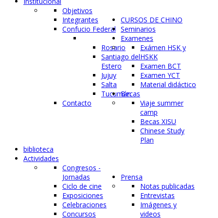
Institucional
Objetivos
Integrantes
CURSOS DE CHINO
Confucio Federal
Seminarios
Examenes
Rosario
Exámen HSK y
Santiago del
HSKK
Estero
Examen BCT
Jujuy
Examen YCT
Salta
Material didáctico
Tucumán
Becas
Contacto
Viaje summer
camp
Becas XISU
Chinese Study
Plan
biblioteca
Actividades
Congresos -
Jornadas
Prensa
Ciclo de cine
Notas publicadas
Exposiciones
Entrevistas
Celebraciones
Imágenes y
Concursos
videos