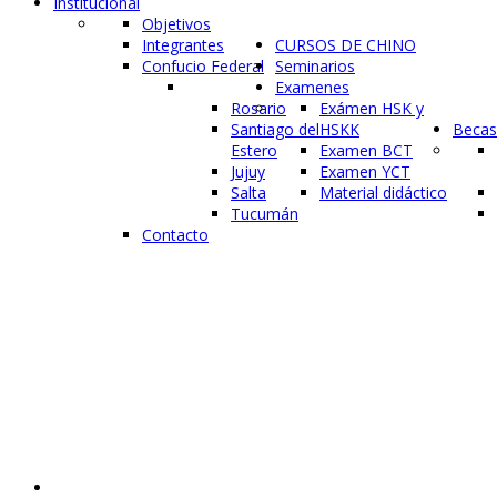
Institucional
Objetivos
Integrantes
CURSOS DE CHINO
Confucio Federal
Seminarios
Examenes
Rosario
Exámen HSK y
Santiago del
HSKK
Becas
Estero
Examen BCT
Jujuy
Examen YCT
Salta
Material didáctico
Tucumán
Contacto