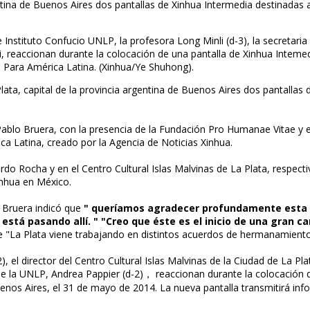
ntina de Buenos Aires dos pantallas de Xinhua Intermedia destinadas a
de Instituto Confucio UNLP, la profesora Long Minli (d-3), la secretari
lli, reaccionan durante la colocación de una pantalla de Xinhua Inte
a Para América Latina. (Xinhua/Ye Shuhong).
ata, capital de la provincia argentina de Buenos Aires dos pantallas 
Pablo Bruera, con la presencia de la Fundación Pro Humanae Vitae y e
ca Latina, creado por la Agencia de Noticias Xinhua.
rdo Rocha y en el Centro Cultural Islas Malvinas de La Plata, respec
inhua en México.
o Bruera indicó que
" queríamos agradecer profundamente esta po
stá pasando allí. " "Creo que éste es el inicio de una gran c
 "La Plata viene trabajando en distintos acuerdos de hermanamiento
 el director del Centro Cultural Islas Malvinas de la Ciudad de La Plat
o de la UNLP, Andrea Pappier (d-2)， reaccionan durante la colocación d
Buenos Aires, el 31 de mayo de 2014. La nueva pantalla transmitirá in