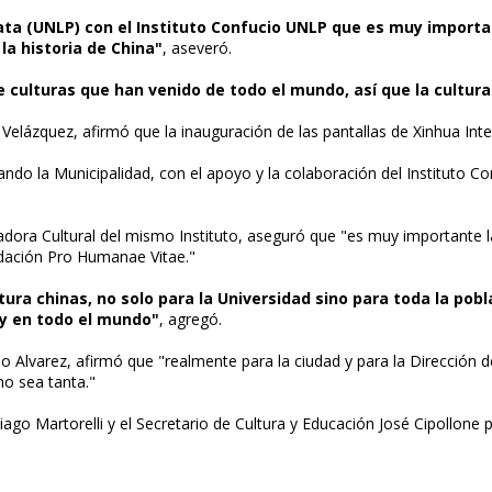
ta (UNLP) con el Instituto Confucio UNLP que es muy important
la historia de China"
, aseveró.
 culturas que han venido de todo el mundo, así que la cultur
 Velázquez, afirmó que la inauguración de las pantallas de Xinhua Int
o la Municipalidad, con el apoyo y la colaboración del Instituto C
ora Cultural del mismo Instituto, aseguró que "es muy importante la 
ndación Pro Humanae Vitae."
ura chinas, no solo para la Universidad sino para toda la pobla
 y en todo el mundo"
, agregó.
acio Alvarez, afirmó que "realmente para la ciudad y para la Direcció
no sea tanta."
iago Martorelli y el Secretario de Cultura y Educación José Cipollone