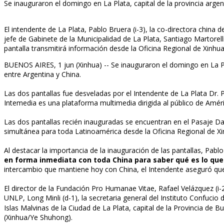
Se inauguraron el domingo en La Plata, capital de la provincia arge
El intendente de La Plata, Pablo Bruera (i-3), la co-directora china 
jefe de Gabinete de la Municipalidad de La Plata, Santiago Martore
pantalla transmitirá información desde la Oficina Regional de Xinhu
BUENOS AIRES, 1 jun (Xinhua) -- Se inauguraron el domingo en La Pl
entre Argentina y China.
Las dos pantallas fue desveladas por el Intendente de La Plata Dr. 
Intemedia es una plataforma multimedia dirigida al público de Améri
Las dos pantallas recién inauguradas se encuentran en el Pasaje Da
simultánea para toda Latinoamérica desde la Oficina Regional de X
Al destacar la importancia de la inauguración de las pantallas, Pabl
en forma inmediata con toda China para saber qué es lo que e
intercambio que mantiene hoy con China, el Intendente aseguró que
El director de la Fundación Pro Humanae Vitae, Rafael Velázquez (i-2),
UNLP, Long Minli (d-1), la secretaria general del Instituto Confuci
Islas Malvinas de la Ciudad de La Plata, capital de la Provincia de 
(Xinhua/Ye Shuhong).