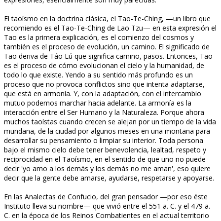
El taoísmo en la doctrina clásica, el Tao-Te-Ching, —un libro que
recomiendo es el Tao-Te-Ching de Lao Tzu— en esta expresión el
Tao es la primera explicación, es el comienzo del cosmos y
también es el proceso de evolución, un camino. El significado de
Tao deriva de Táo Lú que significa camino, pasos. Entonces, Tao
es el proceso de cómo evolucionan el cielo y la humanidad, de
todo lo que existe. Yendo a su sentido más profundo es un
proceso que no provoca conflictos sino que intenta adaptarse,
que está en armonía. Y, con la adaptación, con el intercambio
mutuo podemos marchar hacia adelante. La armonía es la
interacción entre el Ser Humano y la Naturaleza. Porque ahora
muchos taoístas cuando crecen se alejan por un tiempo de la vida
mundana, de la ciudad por algunos meses en una montaña para
desarrollar su pensamiento o limpiar su interior. Toda persona
bajo el mismo cielo debe tener benevolencia, lealtad, respeto y
reciprocidad en el Taoísmo, en el sentido de que uno no puede
decir 'yo amo a los demás y los demás no me aman', eso quiere
decir que la gente debe amarse, ayudarse, respetarse y apoyarse.
En las Analectas de Confucio, del gran pensador —por eso éste
Instituto lleva su nombre— que vivió entre el 551 a. C. y el 479 a.
C. en la época de los Reinos Combatientes en el actual territorio