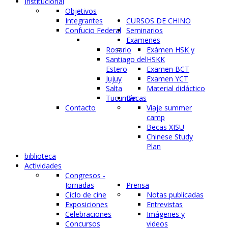
Institucional
Objetivos
Integrantes
CURSOS DE CHINO
Confucio Federal
Seminarios
Examenes
Rosario
Exámen HSK y
Santiago del
HSKK
Estero
Examen BCT
Jujuy
Examen YCT
Salta
Material didáctico
Tucumán
Becas
Contacto
Viaje summer
camp
Becas XISU
Chinese Study
Plan
biblioteca
Actividades
Congresos -
Jornadas
Prensa
Ciclo de cine
Notas publicadas
Exposiciones
Entrevistas
Celebraciones
Imágenes y
Concursos
videos