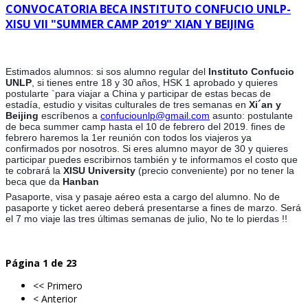
CONVOCATORIA BECA INSTITUTO CONFUCIO UNLP-
XISU VII "SUMMER CAMP 2019" XIAN Y BEIJING
Estimados alumnos: si sos alumno regular del
Instituto Confucio
UNLP
, si tienes entre 18 y 30 años, HSK 1 aprobado y quieres
postularte `para viajar a China y participar de estas becas de
estadía, estudio y visitas culturales de tres semanas en
Xi´an y
Beijing
escríbenos a
confuciounlp@gmail.com
asunto: postulante
de beca summer camp hasta el 10 de febrero del 2019. fines de
febrero haremos
la 1er reunión con todos los viajeros ya
confirmados por nosotros. Si eres alumno mayor de 30 y quieres
participar puedes escribirnos también y te informamos el costo que
te cobrará la
XISU University
(precio conveniente) por no tener la
beca que da
Hanban
Pasaporte, visa y pasaje aéreo esta a cargo del alumno. No de
pasaporte y ticket aereo deberá presentarse a fines de marzo. Será
el 7 mo viaje las tres últimas semanas de julio, No te lo pierdas !!
Página 1 de 23
<< Primero
< Anterior