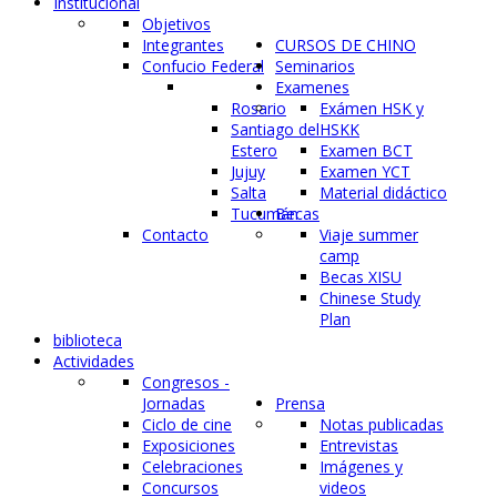
Institucional
Objetivos
Integrantes
CURSOS DE CHINO
Confucio Federal
Seminarios
Examenes
Rosario
Exámen HSK y
Santiago del
HSKK
Estero
Examen BCT
Jujuy
Examen YCT
Salta
Material didáctico
Tucumán
Becas
Contacto
Viaje summer
camp
Becas XISU
Chinese Study
Plan
biblioteca
Actividades
Congresos -
Jornadas
Prensa
Ciclo de cine
Notas publicadas
Exposiciones
Entrevistas
Celebraciones
Imágenes y
Concursos
videos