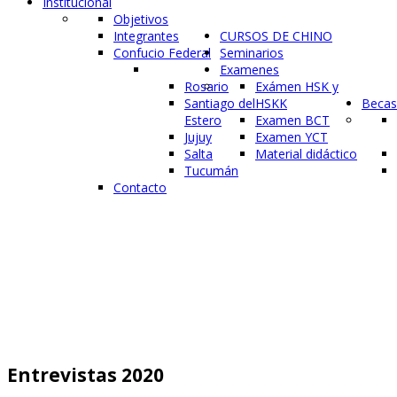
Institucional
Objetivos
Integrantes
CURSOS DE CHINO
Confucio Federal
Seminarios
Examenes
Rosario
Exámen HSK y
Santiago del
HSKK
Becas
Estero
Examen BCT
Jujuy
Examen YCT
Salta
Material didáctico
Tucumán
Contacto
Entrevistas 2020