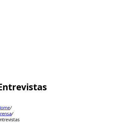
Entrevistas
Home
/
rensa
/
ntrevistas