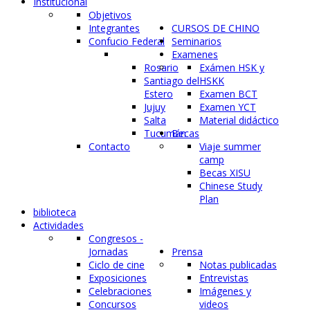
Institucional
Objetivos
Integrantes
CURSOS DE CHINO
Confucio Federal
Seminarios
Examenes
Rosario
Exámen HSK y
Santiago del
HSKK
Estero
Examen BCT
Jujuy
Examen YCT
Salta
Material didáctico
Tucumán
Becas
Contacto
Viaje summer
camp
Becas XISU
Chinese Study
Plan
biblioteca
Actividades
Congresos -
Jornadas
Prensa
Ciclo de cine
Notas publicadas
Exposiciones
Entrevistas
Celebraciones
Imágenes y
Concursos
videos