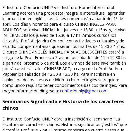
El Instituto Confucio UNLP y el Instituto Home Intercultural
Learning acercan una propuesta integral e intercultural: aprender
idioma chino en inglés. Las clases comenzarán a partir del 1º de
abril. Los días y horarios para el curso CHINO-INGLES PARA
ADULTOS son: nivel INICIAL los jueves de 13.30 a 15hs. y, el nivel
INTERMEDIO los jueves de 15.30 a 17 hs. Ambos cursos los
dictará la Prof. Alejandra Conconi con actividades culturales y de
estudio complementarias que serán los martes de 15.30 a 17 hs.
El curso CHINO-INGLÉS INICIAL PARA ADOLESCENTES estará a
cargo de la Prof. Francesca Staiano los sábados de 11 a 12.30 hs.
a partir del próximo 5 de abril. Los alumnos de este nivel también
podrán asistir al taller CHINESE ART, a cargo de la Prof. Andrea
Pappier los sábados de 12.30 a 13.30 hs. Para inscribirse en
cualquiera de los cursos de idioma chino en inglés se requiere
como único requisito tener conocimientos básicos de inglés. Para
mayor información dirigirse a:
confuciounlp@gmail.com
.
Seminarios Significado e Historia de los caracteres
chinos
El Instituto Confucio UNLP abre la inscripción al seminario "La
escritura de caracteres chinos. Historia, significados y estilos" que
dictará la Prof. Xue Ying. El mismo consitirá en cuatro clases que