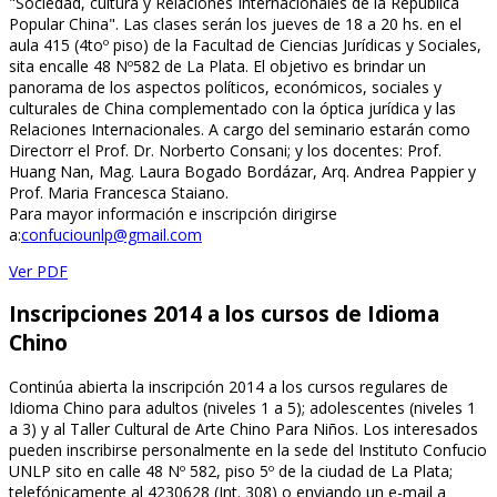
"Sociedad, cultura y Relaciones Internacionales de la República
Popular China". Las clases serán los jueves de 18 a 20 hs. en el
aula 415 (4toº piso) de la Facultad de Ciencias Jurídicas y Sociales,
sita encalle 48 Nº582 de La Plata. El objetivo es brindar un
panorama de los aspectos políticos, económicos, sociales y
culturales de China complementado con la óptica jurídica y las
Relaciones Internacionales. A cargo del seminario estarán como
Directorr el Prof. Dr. Norberto Consani; y los docentes: Prof.
Huang Nan, Mag. Laura Bogado Bordázar, Arq. Andrea Pappier y
Prof. Maria Francesca Staiano.
Para mayor información e inscripción dirigirse
a:
confuciounlp@gmail.com
Ver PDF
Inscripciones 2014 a los cursos de Idioma
Chino
Continúa abierta la inscripción 2014 a los cursos regulares de
Idioma Chino para adultos (niveles 1 a 5); adolescentes (niveles 1
a 3) y al Taller Cultural de Arte Chino Para Niños. Los interesados
pueden inscribirse personalmente en la sede del Instituto Confucio
UNLP sito en calle 48 Nº 582, piso 5º de la ciudad de La Plata;
telefónicamente al 4230628 (Int. 308) o enviando un e-mail a