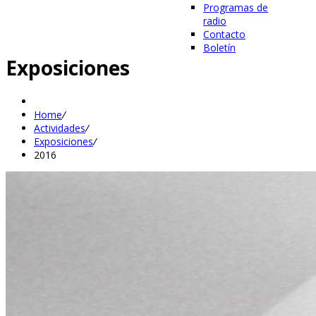
Programas de
radio
Contacto
Boletín
Exposiciones
Home
/
Actividades
/
Exposiciones
/
2016