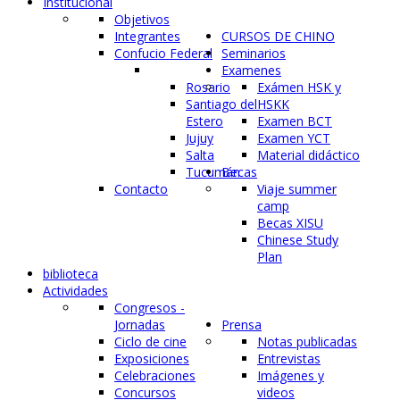
Institucional
Objetivos
Integrantes
CURSOS DE CHINO
Confucio Federal
Seminarios
Examenes
Rosario
Exámen HSK y
Santiago del
HSKK
Estero
Examen BCT
Jujuy
Examen YCT
Salta
Material didáctico
Tucumán
Becas
Contacto
Viaje summer
camp
Becas XISU
Chinese Study
Plan
biblioteca
Actividades
Congresos -
Jornadas
Prensa
Ciclo de cine
Notas publicadas
Exposiciones
Entrevistas
Celebraciones
Imágenes y
Concursos
videos