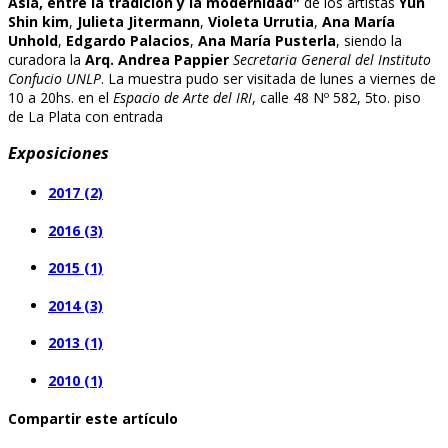
Asia, entre la tradición y la modernidad"
de los artistas
Yun
Shin kim
,
Julieta Jitermann
,
Violeta Urrutia
,
Ana María
Unhold
,
Edgardo Palacios
,
Ana María Pusterla
, siendo la
curadora la
Arq. Andrea Pappier
Secretaria General del Instituto
Confucio UNLP
. La muestra pudo ser visitada de lunes a viernes de
10 a 20hs. en el
Espacio de Arte del IRI
, calle 48 Nº 582, 5to. piso
de La Plata con entrada
Exposiciones
2017 (2)
2016 (3)
2015 (1)
2014 (3)
2013 (1)
2010 (1)
Compartir este artículo