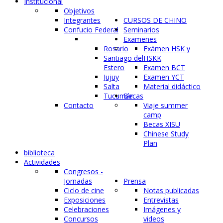
Institucional
Objetivos
Integrantes
CURSOS DE CHINO
Confucio Federal
Seminarios
Examenes
Rosario
Exámen HSK y
Santiago del
HSKK
Estero
Examen BCT
Jujuy
Examen YCT
Salta
Material didáctico
Tucumán
Becas
Contacto
Viaje summer
camp
Becas XISU
Chinese Study
Plan
biblioteca
Actividades
Congresos -
Jornadas
Prensa
Ciclo de cine
Notas publicadas
Exposiciones
Entrevistas
Celebraciones
Imágenes y
Concursos
videos