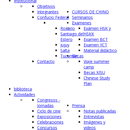
Institucional
Objetivos
Integrantes
CURSOS DE CHINO
Confucio Federal
Seminarios
Examenes
Rosario
Exámen HSK y
Santiago del
HSKK
Estero
Examen BCT
Jujuy
Examen YCT
Salta
Material didáctico
Tucumán
Becas
Contacto
Viaje summer
camp
Becas XISU
Chinese Study
Plan
biblioteca
Actividades
Congresos -
Jornadas
Prensa
Ciclo de cine
Notas publicadas
Exposiciones
Entrevistas
Celebraciones
Imágenes y
Concursos
videos